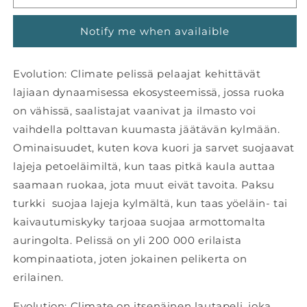
Climate
Climate
Notify me when availaible
Evolution: Climate pelissä pelaajat kehittävät
lajiaan dynaamisessa ekosysteemissä, jossa ruoka
on vähissä, saalistajat vaanivat ja ilmasto voi
vaihdella polttavan kuumasta jäätävän kylmään.
Ominaisuudet, kuten kova kuori ja sarvet suojaavat
lajeja petoeläimiltä, kun taas pitkä kaula auttaa
saamaan ruokaa, jota muut eivät tavoita. Paksu
turkki suojaa lajeja kylmältä, kun taas yöeläin- tai
kaivautumiskyky tarjoaa suojaa armottomalta
auringolta. Pelissä on yli 200 000 erilaista
kompinaatiota, joten jokainen pelikerta on
erilainen.
Evolution: Climate on itsenäinen lautapeli, joka