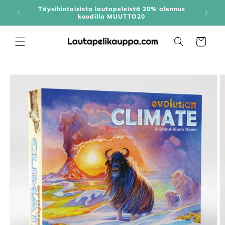
Skip to
Täysihintaisista lautapeleistä 20% alennus
content
koodilla MUUTTO20
Cart
Skip to
product
information