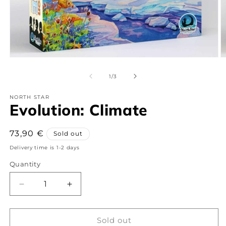
Open
O
media
m
1
2
of
1
/
3
in
in
modal
m
NORTH STAR
Evolution: Climate
Regular
73,90 €
Sold out
price
Delivery time is 1-2 days
Quantity
Decrease
Increase
quantity
quantity
for
for
Evolution:
Evolution:
Sold out